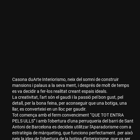
Casona duArte Interiorismo, neix del somni de construir
mansions i palaus a la seva ment, i després de molt de temps
es va decidir a fer-los realitat creant espais ideals.
La creativitat, l'art són el gaudi i la passió pel bon gust, pel
detall, per la bona feina, per aconseguir que una botiga, una
llar, es converteixi en un lloc per gaudir.
Tot comença amb el ferm convenciment “QUE TOT ENTRA
PELS ULLS” i amb l'obertura d'una perruqueria del barri de Sant
Antoni de Barcelona es decideix utilitzar l'Aparadorisme com a
estratègia de màrqueting, que funciono perfectament. per això
neix la idea de l'obertura de la botiga d'interiorisme, que va ser