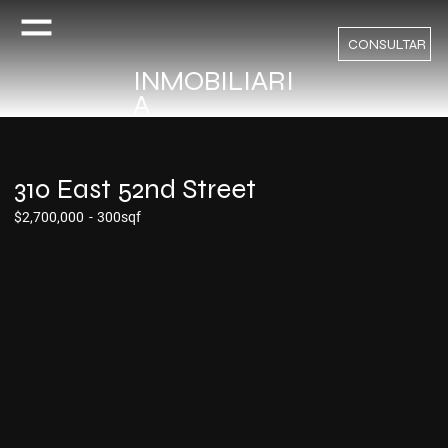
CONSULTAR
INMOBILIARI
A
310 East 52nd Street
$2,700,000
-
300sqf