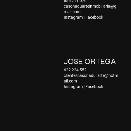
655 711 076
casonaduarteinmobiliaria@g
mail.com
Instagram
|
Facebook
JOSE ORTEGA
622 224 552
clientescasonadu_arte@hotm
ail.com
Instagram
|
Facebook