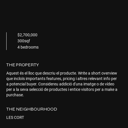
$2,700,000
300sqf
4 bedrooms
THE PROPERTY
Aquest és el lloc que descriu el producte. Write a short overview
que incloïs importants features, pricing i altres relevant info per
a potencial buyer. Considereu addició d'una imatge o de vídeo
per a la seva selecció de productes i entice visitors per a make a
purchase.
THE NEIGHBOURHOOD
LES CORT