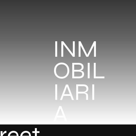
INM
OBIL
IARI
A
treet