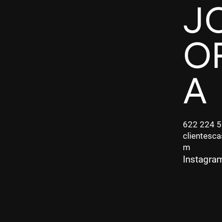
J
O
A
622 224 
clientesc
m
Instagra