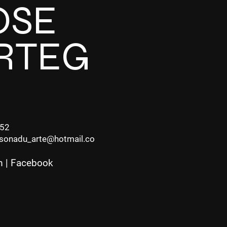
OSE
RTEG
552
asonadu_arte@hotmail.co
m
|
Facebook