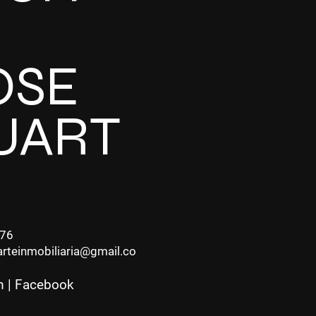
OSE
UART
076
rteinmobiliaria@gmail.co
m
|
Facebook