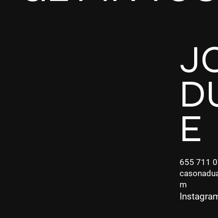
J
D
E
655 711 
casonadua
m
Instagra