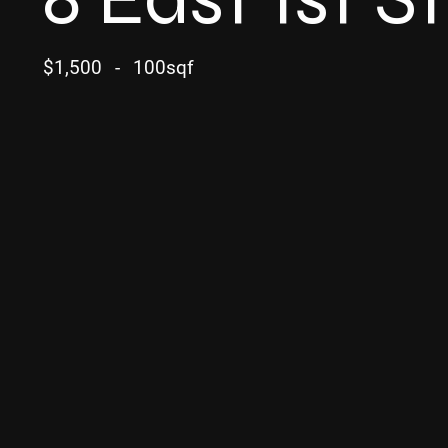
$1,500
-
100sqf